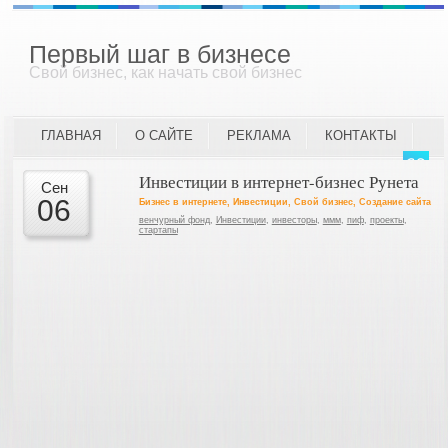
Первый шаг в бизнесе
Свой бизнес, как начать свой бизнес
ГЛАВНАЯ
О САЙТЕ
РЕКЛАМА
КОНТАКТЫ
Инвестиции в интернет-бизнес Рунета
Сен
06
Бизнес в интернете
,
Инвестиции
,
Свой бизнес
,
Создание сайта
венчурный фонд
,
Инвестиции
,
инвесторы
,
ммм
,
пиф
,
проекты
,
стартапы