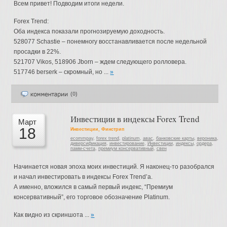
Всем привет! Подводим итоги недели.
Forex Trend:
Оба индекса показали прогнозируемую доходность.
528077 Schastie – понемногу восстанавливается после недельной
просадки в 22%.
521707 Vikos, 518906 Jborn – ждем следующего ролловера.
517746 berserk – скромный, но ...
»
(0)
Инвестиции в индексы Forex Trend
Март
18
Инвестиции
,
Финстрип
ecommpay
,
forex trend
,
platinum
,
авас
,
банковские карты
,
вероника
,
диверсификация
,
инвестирование
,
Инвестиции
,
индексы
,
ордера
,
памм-счета
,
премиум консервативный
,
свен
Начинается новая эпоха моих инвестиций. Я наконец-то разобрался
и начал инвестировать в индексы Forex Trend’а.
А именно, вложился в самый первый индекс, “Премиум
консервативный”, его торговое обозначение Platinum.
Как видно из скриншота ...
»