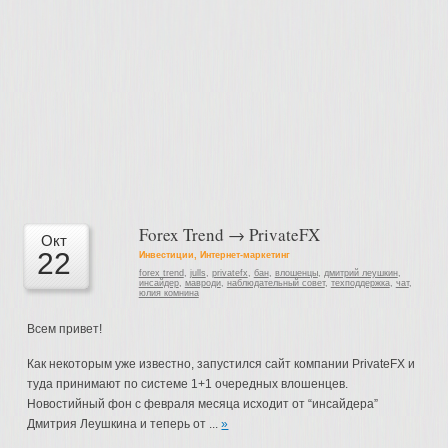
Forex Trend → PrivateFX
Окт
22
Инвестиции
,
Интернет-маркетинг
forex trend
,
julls
,
privatefx
,
бан
,
влошенцы
,
дмитрий леушкин
,
инсайдер
,
мавроди
,
наблюдательный совет
,
техподдержка
,
чат
,
юлия комнина
Всем привет!
Как некоторым уже известно, запустился сайт компании PrivateFX и
туда принимают по системе 1+1 очередных влошенцев.
Новостийный фон с февраля месяца исходит от “инсайдера”
Дмитрия Леушкина и теперь от ...
»