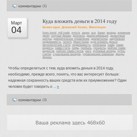
(1)
Куда вложить деньги в 2014 году
Март
04
Бизнес-идеи
,
Домашний бизнес
,
Инвестиции
forex trend
,
mill trade
,
mmcis
,
акции
,
асв
,
банки
,
вклады
,
вложение
денег
,
голубые фишки
,
депозиты
,
диверсификация
,
дилинговые
центры
,
доверительное управление
,
драгметаллы
,
зарубежная
недвижимость
,
золото
,
Инвестиции
,
куда вложить деньги
,
металлические счета
,
недвижимость
,
облигации
,
памм
,
памм-
индексы
,
памм-счета
,
пифы
,
прибыль
,
проценты
,
рейтинг памм-
индексов
,
рейтинг памм-счетов
,
риск
,
рублевые вклады
,
рубль
,
слитки
,
страхование вкладов
,
управляющие компании
,
фонды
,
форекс
Чтобы определиться с тем, куда вложить деньги в 2014 году,
необходимо, прежде всего, понять, что вас интересует больше:
надежная сохранность ваших средств или их приумножение? Один
человек будет говорить о ...
»
(3)