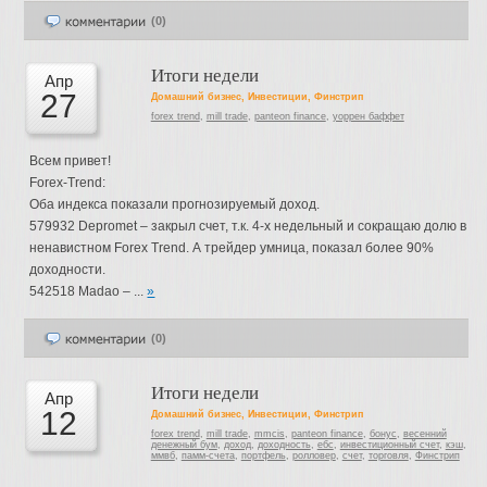
(0)
Итоги недели
Апр
27
Домашний бизнес
,
Инвестиции
,
Финстрип
forex trend
,
mill trade
,
panteon finance
,
уоррен баффет
Всем привет!
Forex-Trend:
Оба индекса показали прогнозируемый доход.
579932 Depromet – закрыл счет, т.к. 4-х недельный и сокращаю долю в
ненавистном Forex Trend. А трейдер умница, показал более 90%
доходности.
542518 Madao – ...
»
(0)
Итоги недели
Апр
12
Домашний бизнес
,
Инвестиции
,
Финстрип
forex trend
,
mill trade
,
mmcis
,
panteon finance
,
бонус
,
весенний
денежный бум
,
доход
,
доходность
,
ебс
,
инвестиционный счет
,
кэш
,
ммвб
,
памм-счета
,
портфель
,
ролловер
,
счет
,
торговля
,
Финстрип