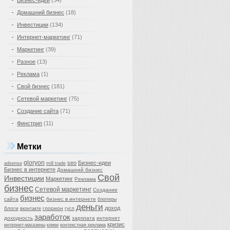
Бизнес-идеи
(34)
Домашний бизнес
(18)
Инвестиции
(134)
Интернет-маркетинг
(71)
Маркетинг
(39)
Разное
(13)
Реклама
(1)
Свой бизнес
(181)
Сетевой маркетинг
(75)
Создание сайта
(71)
Финстрип
(11)
Метки
gloryon
seo
Бизнес-идеи
adsense
mill trade
Бизнес в интернете
Домашний бизнес
Свой
Инвестиции
Маркетинг
Реклама
бизнес
Сетевой маркетинг
Создание
бизнес
сайта
бизнес в интернете
блоггеры
деньги
доход
блоги
глорион
гугл
вконтакте
заработок
доходность
зарплата
интернет
кризис
интернет-магазины
клики
контекстная реклама