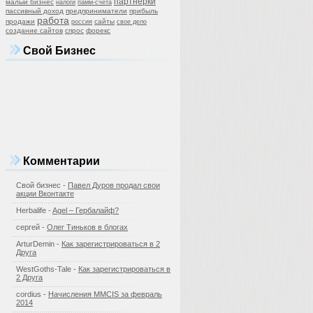
партнерки
малый бизнес
налоги
памм-счета
пассивный доход
предприниматели
прибыль
работа
продажи
сайты
россия
свое дело
создание сайтов
спрос
форекс
Свой Бизнес
Комментарии
Свой бизнес
-
Павел Дуров продал свои
акции Вконтакте
Herbalife -
Agel – Гербалайф?
сергей -
Олег Тиньков в блогах
ArturDemin -
Как зарегистрироваться в 2
Друга
WestGoths-Tale -
Как зарегистрироваться в
2 Друга
cordius -
Начисления MMCIS за февраль
2014