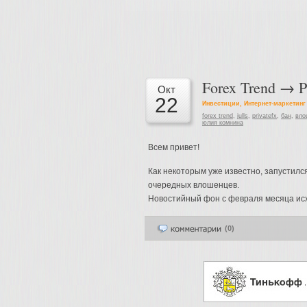
Forex Trend → P
Окт
22
Инвестиции
,
Интернет-маркетинг
forex trend
,
julls
,
privatefx
,
бан
,
вло
юлия комнина
Всем привет!
Как некоторым уже известно, запустилс
очередных влошенцев.
Новостийный фон с февраля месяца исхо
(0)