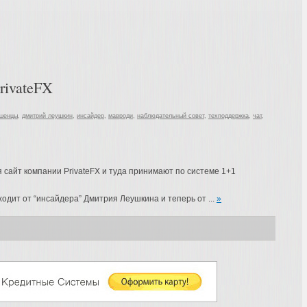
rivateFX
шенцы
,
дмитрий леушкин
,
инсайдер
,
мавроди
,
наблюдательный совет
,
техподдержка
,
чат
,
я сайт компании PrivateFX и туда принимают по системе 1+1
дит от “инсайдера” Дмитрия Леушкина и теперь от ...
»