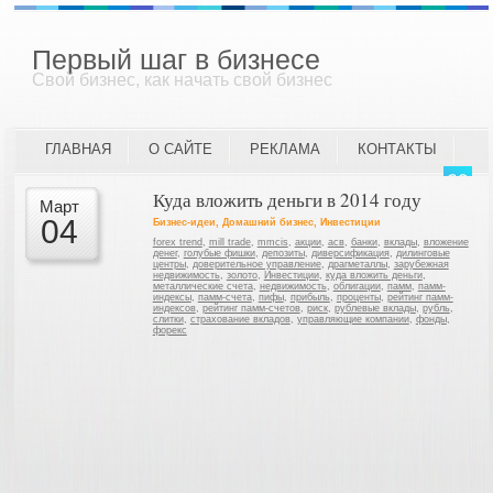
Первый шаг в бизнесе
Свой бизнес, как начать свой бизнес
ГЛАВНАЯ
О САЙТЕ
РЕКЛАМА
КОНТАКТЫ
Куда вложить деньги в 2014 году
Март
04
Бизнес-идеи
,
Домашний бизнес
,
Инвестиции
forex trend
,
mill trade
,
mmcis
,
акции
,
асв
,
банки
,
вклады
,
вложение
денег
,
голубые фишки
,
депозиты
,
диверсификация
,
дилинговые
центры
,
доверительное управление
,
драгметаллы
,
зарубежная
недвижимость
,
золото
,
Инвестиции
,
куда вложить деньги
,
металлические счета
,
недвижимость
,
облигации
,
памм
,
памм-
индексы
,
памм-счета
,
пифы
,
прибыль
,
проценты
,
рейтинг памм-
индексов
,
рейтинг памм-счетов
,
риск
,
рублевые вклады
,
рубль
,
слитки
,
страхование вкладов
,
управляющие компании
,
фонды
,
форекс