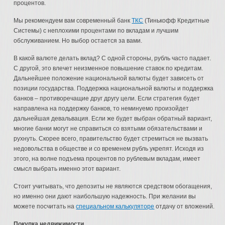
процентов.
Мы рекомендуем вам современный банк
ТКС
(Тинькофф Кредитные
Системы) с неплохими процентами по вкладам и лучшим
обслуживанием. Но выбор остается за вами.
В какой валюте делать вклад? С одной стороны, рубль часто падает.
С другой, это влечет неизменное повышение ставок по кредитам.
Дальнейшее положение национальной валюты будет зависеть от
позиции государства. Поддержка национальной валюты и поддержка
банков – противоречащие друг другу цели. Если стратегия будет
направлена на поддержку банков, то неминуемо произойдет
дальнейшая девальвация. Если же будет выбран обратный вариант,
многие банки могут не справиться со взятыми обязательствами и
рухнуть. Скорее всего, правительство будет стремиться не вызвать
недовольства в обществе и со временем рубль укрепят. Исходя из
этого, на волне подъема процентов по рублевым вкладам, имеет
смысл выбрать именно этот вариант.
Стоит учитывать, что депозиты не являются средством обогащения,
но именно они дают наибольшую надежность. При желании вы
можете посчитать на
специальном калькуляторе
отдачу от вложений.
Покупка недвижимости