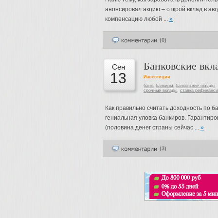
анонсировал акцию – открой вклад в ав
компенсацию любой ...
»
(0)
Банковские вкл
Сен
13
Инвестиции
банк
,
банкиры
,
банковские вклады
,
срочные вклады
,
ставка рефинанс
Как правильно считать доходность по б
гениальная уловка банкиров. Гарантиро
(половина денег страны сейчас ...
»
(3)