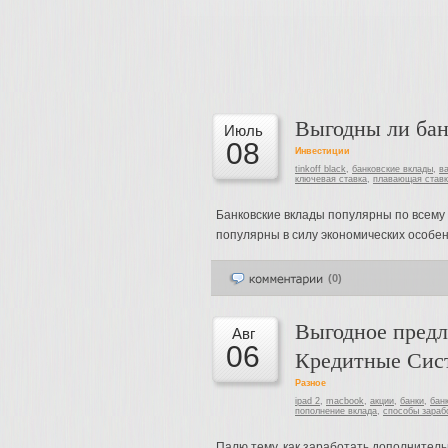
Выгодны ли бан
Июль
08
Инвестиции
tinkoff black
,
банковские вклады
,
в
ключевая ставка
,
плавающая ставк
Банковские вклады популярны по всему 
популярны в силу экономических особен
(0)
Выгодное предл
Авг
06
Кредитные Сис
Разное
ipad 2
,
macbook
,
акции
,
банки
,
бан
пополнение вклада
,
способы зараб
Палю тему, как заработать дополнител