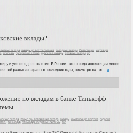
ковские вклады?
алютные вклады
,
вклады до востребования
,
выгодные вклады
,
Инвестиции
,
инфляция
,
а
,
прибыль
,
процентная ставка
,
рублевые вклады
,
срочные вклады
,
цб
миру и уже не одно столетие. В России такого рода инвестиции менее
ностей развития страны в последние годы, несмотря на тот ...
»
ожение по вкладам в банке Тинькофф
темы
ковские вклады
,
бонус при пополнении вклада
,
вклады
,
компенсация покупки
,
подарки
,
отать
,
тинькофф
,
тинькофф кредитные системы
,
ткс
ьно на банковском вкладе. Банк ТКС (Тинькофф Кредитные Системы)