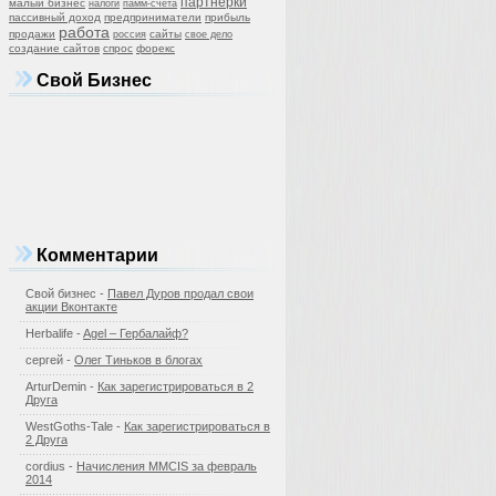
партнерки
малый бизнес
налоги
памм-счета
пассивный доход
предприниматели
прибыль
работа
продажи
сайты
россия
свое дело
создание сайтов
спрос
форекс
Свой Бизнес
Комментарии
Свой бизнес
-
Павел Дуров продал свои
акции Вконтакте
Herbalife -
Agel – Гербалайф?
сергей -
Олег Тиньков в блогах
ArturDemin -
Как зарегистрироваться в 2
Друга
WestGoths-Tale -
Как зарегистрироваться в
2 Друга
cordius -
Начисления MMCIS за февраль
2014