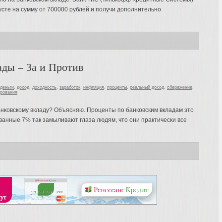
густе на сумму от 700000 рублей и получи дополнительно
ады – За и Против
деньги
,
доход
,
доходность
,
заработок
,
инфляция
,
проценты
,
реальный доход
,
сбережение
,
ирования
анковскому вкладу? Объясняю. Проценты по банковским вкладам это
ванные 7% так замыливают глаза людям, что они практически все