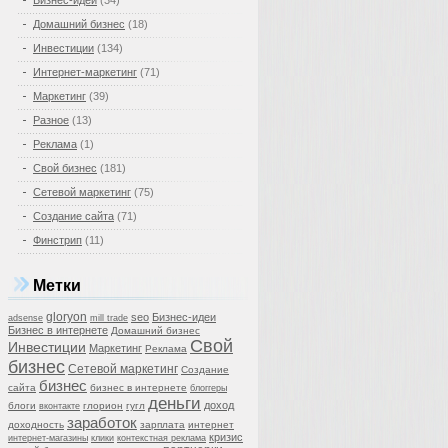
Бизнес-идеи
(34)
Домашний бизнес
(18)
Инвестиции
(134)
Интернет-маркетинг
(71)
Маркетинг
(39)
Разное
(13)
Реклама
(1)
Свой бизнес
(181)
Сетевой маркетинг
(75)
Создание сайта
(71)
Финстрип
(11)
Метки
gloryon
seo
Бизнес-идеи
adsense
mill trade
Бизнес в интернете
Домашний бизнес
Свой
Инвестиции
Маркетинг
Реклама
бизнес
Сетевой маркетинг
Создание
бизнес
сайта
бизнес в интернете
блоггеры
деньги
доход
блоги
глорион
гугл
вконтакте
заработок
доходность
зарплата
интернет
кризис
интернет-магазины
клики
контекстная реклама