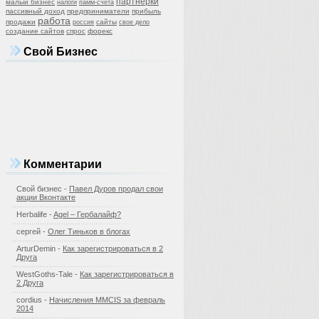
партнерки
малый бизнес
налоги
памм-счета
пассивный доход
предприниматели
прибыль
работа
продажи
сайты
россия
свое дело
создание сайтов
спрос
форекс
Свой Бизнес
Комментарии
Свой бизнес
-
Павел Дуров продал свои
акции Вконтакте
Herbalife -
Agel – Гербалайф?
сергей -
Олег Тиньков в блогах
ArturDemin -
Как зарегистрироваться в 2
Друга
WestGoths-Tale -
Как зарегистрироваться в
2 Друга
cordius -
Начисления MMCIS за февраль
2014