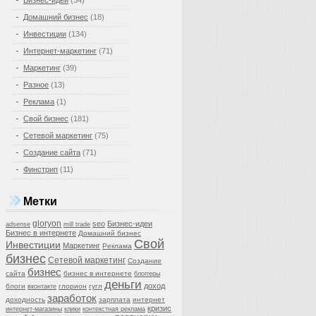
Бизнес-идеи
(34)
Домашний бизнес
(18)
Инвестиции
(134)
Интернет-маркетинг
(71)
Маркетинг
(39)
Разное
(13)
Реклама
(1)
Свой бизнес
(181)
Сетевой маркетинг
(75)
Создание сайта
(71)
Финстрип
(11)
Метки
gloryon
seo
Бизнес-идеи
adsense
mill trade
Бизнес в интернете
Домашний бизнес
Свой
Инвестиции
Маркетинг
Реклама
бизнес
Сетевой маркетинг
Создание
бизнес
сайта
бизнес в интернете
блоггеры
деньги
доход
блоги
глорион
гугл
вконтакте
заработок
доходность
зарплата
интернет
кризис
интернет-магазины
клики
контекстная реклама