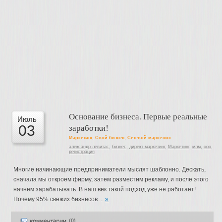
Основание бизнеса. Первые реальные
Июль
заработки!
03
Маркетинг
,
Свой бизнес
,
Сетевой маркетинг
александр левитас
,
бизнес
,
директ маркетинг
,
Маркетинг
,
млм
,
ооо
,
регистрация
Многие начинающие предприниматели мыслят шаблонно. Дескать,
сначала мы откроем фирму, затем разместим рекламу, и после этого
начнем зарабатывать. В наш век такой подход уже не работает!
Почему 95% свежих бизнесов ...
»
(0)