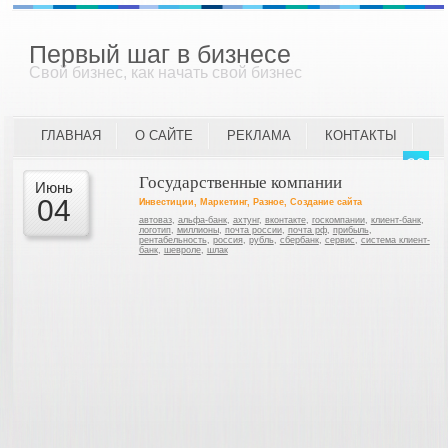
Первый шаг в бизнесе
Свой бизнес, как начать свой бизнес
ГЛАВНАЯ
О САЙТЕ
РЕКЛАМА
КОНТАКТЫ
Государственные компании
Июнь
04
Инвестиции
,
Маркетинг
,
Разное
,
Создание сайта
автоваз
,
альфа-банк
,
ахтунг
,
вконтакте
,
госкомпании
,
клиент-банк
,
логотип
,
миллионы
,
почта россии
,
почта рф
,
прибыль
,
рентабельность
,
россия
,
рубль
,
сбербанк
,
сервис
,
система клиент-
банк
,
шевроле
,
шлак