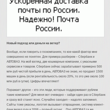
Новый подход или деньги на ветер?
Вообще, если говорить о госкомпаниях, то кое-какой фактор мне
совершенно не понятен. Для примера разберем – Сбербанк и
АВТОВАЗ. На мой взгляд, две кошмарные компании, с ужасными
сервисом и товаром. Сбербанк сейчас зарабатывает примерно 500
млн руб чистой прибыли в день, АВТОВАЗ не знаю, но продают 1500
машин в день (если рентабельность около 20%, то это уже около 100
млн руб в сутки). Цифры впечатляют!
Поражает другое – кто эти люди, которые поддерживают рублем
такие компании? Для меня вот очевидно – зайди один раз в Сбербанк
и сразу всё станет ясно. Случайно заходил – надолго запомнил.
Сайты тоже ужасны, логотип вызывает отвращение, систему клиент-
банк видел году в 2006 – полный ахтунг… Про АВТОВАЗ та же