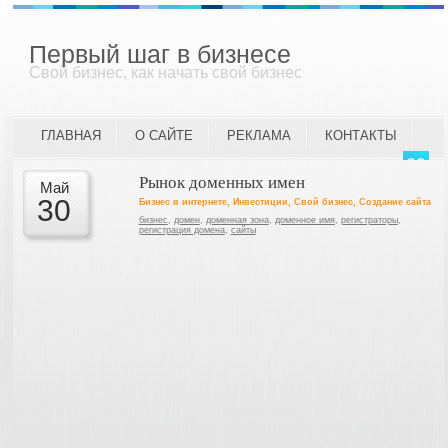
Первый шаг в бизнесе
Свой бизнес, как начать свой бизнес
ГЛАВНАЯ
О САЙТЕ
РЕКЛАМА
КОНТАКТЫ
Рынок доменных имен
Май
30
Бизнес в интернете
,
Инвестиции
,
Свой бизнес
,
Создание сайта
бизнес
,
домен
,
доменная зона
,
доменное имя
,
регистраторы
,
регистрация домена
,
сайты