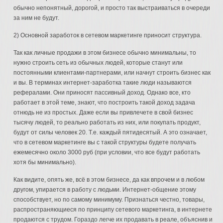
обычно непонятный, дорогой, и просто так выстраиваться в очереди
за ним не будут.
2) Основной заработок в сетевом маркетинге приносит структура.
Так как личные продажи в этом бизнесе обычно минимальны, то
нужно строить сеть из обычных людей, которые станут или
постоянными клиентами-партнерами, или начнут строить бизнес как
и вы. В терминах интернет-заработка такие люди называются
рефералами. Они приносят пассивный доход. Однако все, кто
работает в этой теме, знают, что построить такой доход задача
отнюдь не из простых. Даже если вы привлечете в свой бизнес
тысячу людей, то реально работать из них, или покупать продукт,
будут от силы человек 20. Т.е. каждый пятидесятый. А это означает,
что в сетевом маркетинге вы с такой структуры будете получать
ежемесячно около 3000 руб (при условии, что все будут работать
хотя бы минимально).
Как видите, опять же, всё в этом бизнесе, да как впрочем и в любом
другом, упирается в работу с людьми. Интернет-общение этому
способствует, но по самому минимуму. Признаться честно, товары,
распространяющиеся по принципу сетевого маркетинга, в интернете
продаются с трудом. Гораздо легче их продавать в реале, объяснив и