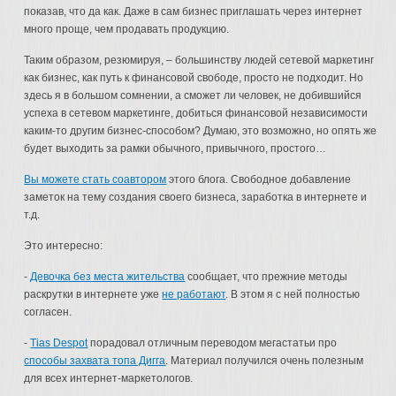
показав, что да как. Даже в сам бизнес приглашать через интернет
много проще, чем продавать продукцию.
Таким образом, резюмируя, – большинству людей сетевой маркетинг
как бизнес, как путь к финансовой свободе, просто не подходит. Но
здесь я в большом сомнении, а сможет ли человек, не добившийся
успеха в сетевом маркетинге, добиться финансовой независимости
каким-то другим бизнес-способом? Думаю, это возможно, но опять же
будет выходить за рамки обычного, привычного, простого…
Вы можете стать соавтором
этого блога. Свободное добавление
заметок на тему создания своего бизнеса, заработка в интернете и
т.д.
Это интересно:
-
Девочка без места жительства
сообщает, что прежние методы
раскрутки в интернете уже
не работают
. В этом я с ней полностью
согласен.
-
Tias Despot
порадовал отличным переводом мегастатьи про
способы захвата топа Дигга
. Материал получился очень полезным
для всех интернет-маркетологов.