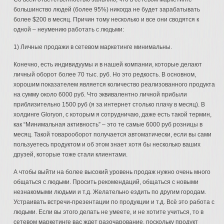
большинство людей (более 95%) никогда не будет зарабатывать
более $200 в месяц. Причин тому несколько и все они сводятся к
одной – неумению работать с людьми:
1) Личные продажи в сетевом маркетинге минимальны.
Конечно, есть индивидуумы и в нашей компании, которые делают
личный оборот более 70 тыс. руб. Но это редкость. В основном,
хорошим показателем является количество реализованного продукта
на сумму около 6000 руб. Что эквивалентно личной прибыли
приблизительно 1500 руб (я за интернет столько плачу в месяц). В
холдинге Gloryon, с которым я сотрудничаю, даже есть такой термин,
как “Минимальная активность” – это те самые 6000 руб розницы в
месяц. Такой товарооборот получается автоматически, если вы сами
пользуетесь продуктом и об этом знает хотя бы несколько ваших
друзей, которые тоже стали клиентами.
А чтобы выйти на более высокий уровень продаж нужно очень много
общаться с людьми. Просить рекомендаций, общаться с новыми
незнакомыми людьми и т.д. Желательно ездить по другим городам.
Устраивать встречи-презентации по продукции и т.д. Всё это работа с
людьми. Если вы этого делать не умеете, и не хотите учиться, то в
сетевом маркетинге вас ждет разочарование, поскольку продукт