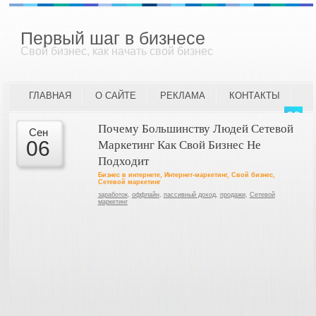
Первый шаг в бизнесе
Свой бизнес, как начать свой бизнес
ГЛАВНАЯ
О САЙТЕ
РЕКЛАМА
КОНТАКТЫ
Почему Большинству Людей Сетевой
Сен
Маркетинг Как Свой Бизнес Не
06
Подходит
Бизнес в интернете
,
Интернет-маркетинг
,
Свой бизнес
,
Сетевой маркетинг
заработок
,
оффлайн
,
пассивный доход
,
продажи
,
Сетевой
маркетинг