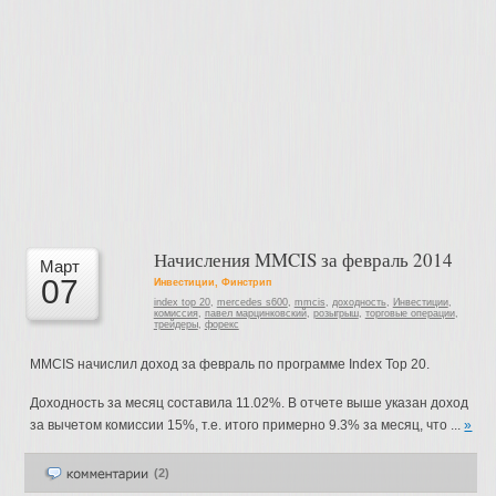
Начисления MMCIS за февраль 2014
Март
07
Инвестиции
,
Финстрип
index top 20
,
mercedes s600
,
mmcis
,
доходность
,
Инвестиции
,
комиссия
,
павел марцинковский
,
розыгрыш
,
торговые операции
,
трейдеры
,
форекс
MMCIS начислил доход за февраль по программе Index Top 20.
Доходность за месяц составила 11.02%. В отчете выше указан доход
за вычетом комиссии 15%, т.е. итого примерно 9.3% за месяц, что ...
»
(2)