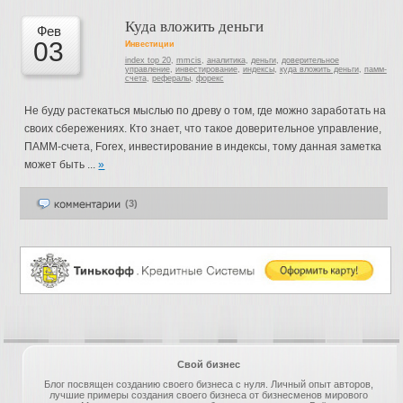
Куда вложить деньги
Фев
03
Инвестиции
index top 20
,
mmcis
,
аналитика
,
деньги
,
доверительное
управление
,
инвестирование
,
индексы
,
куда вложить деньги
,
памм-
счета
,
рефералы
,
форекс
Не буду растекаться мыслью по древу о том, где можно заработать на
своих сбережениях. Кто знает, что такое доверительное управление,
ПАММ-счета, Forex, инвестирование в индексы, тому данная заметка
может быть ...
»
(3)
Свой бизнес
Блог посвящен созданию своего бизнеса с нуля. Личный опыт авторов,
лучшие примеры создания своего бизнеса от бизнесменов мирового